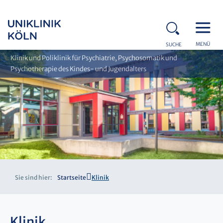
MENÜ
SUCHE
Klinik und Poliklinik für Psychiatrie, Psychosomatik und
Psychotherapie des Kindes- und Jugendalters
Sie sind hier:
Startseite
Klinik
Klinik