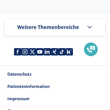
Weitere Themenbereiche
Xing
Kununu
Facebook
Instagram
X
YouTube
LinkedIn
Tiktok
(Twitter)
Datenschutz
Patienteninformation
Impressum