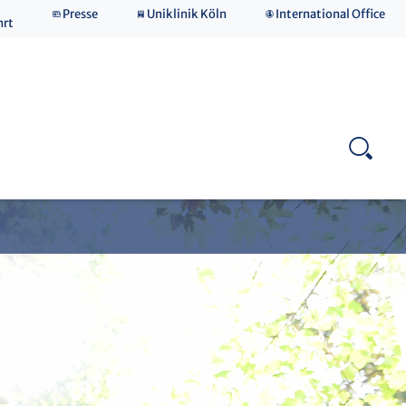
Presse
Uniklinik Köln
International Office
hrt
Therapieausbildung im AKiP
Praktika