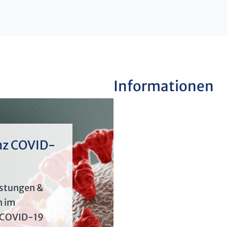
Informationen
nz COVID-
astungen &
n im
 COVID-19