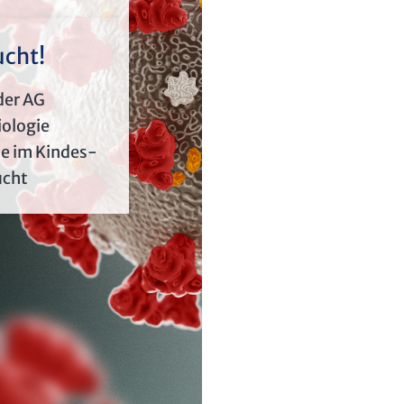
cht!
der AG
iologie
e im Kindes-
ucht