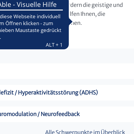
r gesamten Familie. Wir fördern die geistige und
sychische Störungen und helfen Ihnen, die
Schule und Jugendhilfe zusammen.
fizit / Hyperaktivitätsstörung (ADHS)
uromodulation / Neurofeedback
Alle Schwerpunkte im Überblick